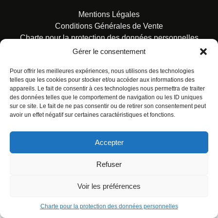
Mentions Légales
Conditions Générales de Vente
Charte pour la protection des données personnelles
Gérer le consentement
Pour offrir les meilleures expériences, nous utilisons des technologies
telles que les cookies pour stocker et/ou accéder aux informations des
appareils. Le fait de consentir à ces technologies nous permettra de traiter
des données telles que le comportement de navigation ou les ID uniques
© ALL RIGHTS RESERVED. URBAN COMICS POUR LES
sur ce site. Le fait de ne pas consentir ou de retirer son consentement peut
ÉDITIONS FRANÇAISES.
avoir un effet négatif sur certaines caractéristiques et fonctions.
Accepter
Refuser
Voir les préférences
Charte pour la protection des données personnelles