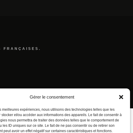
S FRANÇAISES.
Gérer le consentement
les meilleures expériences, nous utilisons des technologies telles que les
 stocker et/ou accéder aux informations des appareils. Le fait de consentir à
gies nous permettra de traiter des données telles que le comportement de
 les ID uniques sur ce site. Le fait de ne pas consentir ou de retirer son
 peut avoir un effet négatif sur certaines caractéristiques et fonctions.