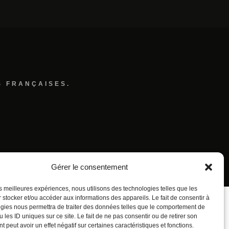
S FRANÇAISES.
Gérer le consentement
les meilleures expériences, nous utilisons des technologies telles que les
 stocker et/ou accéder aux informations des appareils. Le fait de consentir à
gies nous permettra de traiter des données telles que le comportement de
 les ID uniques sur ce site. Le fait de ne pas consentir ou de retirer son
 peut avoir un effet négatif sur certaines caractéristiques et fonctions.