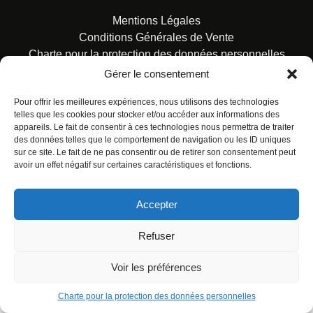
Mentions Légales
Conditions Générales de Vente
Charte pour la protection des données personnelles
Gérer le consentement
Pour offrir les meilleures expériences, nous utilisons des technologies
telles que les cookies pour stocker et/ou accéder aux informations des
appareils. Le fait de consentir à ces technologies nous permettra de traiter
des données telles que le comportement de navigation ou les ID uniques
© ALL RIGHTS RESERVED. URBAN COMICS POUR LES
sur ce site. Le fait de ne pas consentir ou de retirer son consentement peut
ÉDITIONS FRANÇAISES.
avoir un effet négatif sur certaines caractéristiques et fonctions.
Accepter
Refuser
Voir les préférences
Charte pour la protection des données personnelles