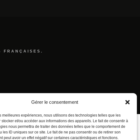
S FRANÇAISES.
Gérer le consentement
les meilleures expériences, nous utilisons des technologies telles que les
 stocker et/ou accéder aux informations des appareils. Le fait de consentir à
gies nous permettra de traiter des données telles que le comportement de
 les ID uniques sur ce site. Le fait de ne pas consentir ou de retirer son
 peut avoir un effet négatif sur certaines caractéristiques et fonctions.