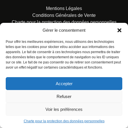
Mentions Légales
Conditions Générales de Vente
Charte pour la protection des données personnelles
Gérer le consentement
Pour offrir les meilleures expériences, nous utilisons des technologies
telles que les cookies pour stocker et/ou accéder aux informations des
appareils. Le fait de consentir à ces technologies nous permettra de traiter
des données telles que le comportement de navigation ou les ID uniques
© ALL RIGHTS RESERVED. URBAN COMICS POUR LES
sur ce site. Le fait de ne pas consentir ou de retirer son consentement peut
ÉDITIONS FRANÇAISES.
avoir un effet négatif sur certaines caractéristiques et fonctions.
Accepter
Refuser
Voir les préférences
Charte pour la protection des données personnelles