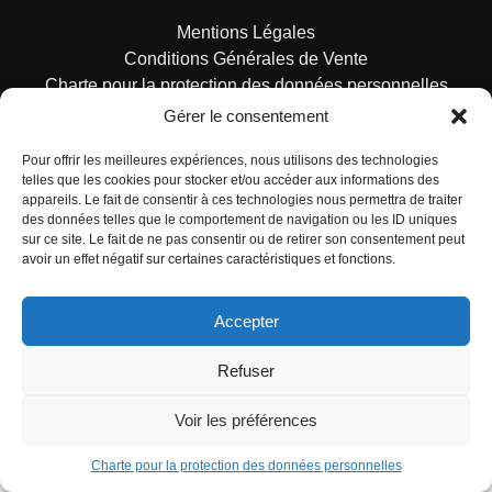
Mentions Légales
Conditions Générales de Vente
Charte pour la protection des données personnelles
Gérer le consentement
Pour offrir les meilleures expériences, nous utilisons des technologies
telles que les cookies pour stocker et/ou accéder aux informations des
appareils. Le fait de consentir à ces technologies nous permettra de traiter
des données telles que le comportement de navigation ou les ID uniques
© ALL RIGHTS RESERVED. URBAN COMICS POUR LES
sur ce site. Le fait de ne pas consentir ou de retirer son consentement peut
ÉDITIONS FRANÇAISES.
avoir un effet négatif sur certaines caractéristiques et fonctions.
Accepter
Refuser
Voir les préférences
Charte pour la protection des données personnelles