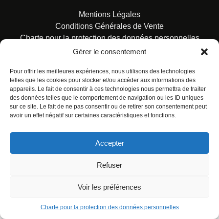
Mentions Légales
Conditions Générales de Vente
Charte pour la protection des données personnelles
Gérer le consentement
Pour offrir les meilleures expériences, nous utilisons des technologies
telles que les cookies pour stocker et/ou accéder aux informations des
appareils. Le fait de consentir à ces technologies nous permettra de traiter
des données telles que le comportement de navigation ou les ID uniques
© ALL RIGHTS RESERVED. URBAN COMICS POUR LES
sur ce site. Le fait de ne pas consentir ou de retirer son consentement peut
ÉDITIONS FRANÇAISES.
avoir un effet négatif sur certaines caractéristiques et fonctions.
Accepter
Refuser
Voir les préférences
Charte pour la protection des données personnelles