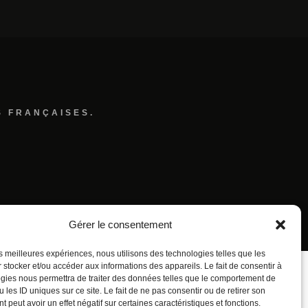
S FRANÇAISES.
Gérer le consentement
les meilleures expériences, nous utilisons des technologies telles que les
 stocker et/ou accéder aux informations des appareils. Le fait de consentir à
gies nous permettra de traiter des données telles que le comportement de
 les ID uniques sur ce site. Le fait de ne pas consentir ou de retirer son
 peut avoir un effet négatif sur certaines caractéristiques et fonctions.