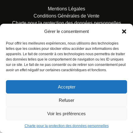
Mentions Légales
Conditions Générales de Vente
Charte pour la protection des données personnelles
Gérer le consentement
Pour offrir les meilleures expériences, nous utilisons des technologies
telles que les cookies pour stocker et/ou accéder aux informations des
appareils. Le fait de consentir à ces technologies nous permettra de traiter
des données telles que le comportement de navigation ou les ID uniques
© ALL RIGHTS RESERVED. URBAN COMICS POUR LES
sur ce site. Le fait de ne pas consentir ou de retirer son consentement peut
ÉDITIONS FRANÇAISES.
avoir un effet négatif sur certaines caractéristiques et fonctions.
Accepter
Refuser
Voir les préférences
Charte pour la protection des données personnelles