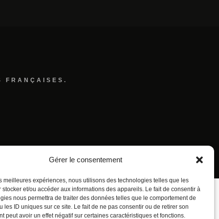
S FRANÇAISES.
Gérer le consentement
les meilleures expériences, nous utilisons des technologies telles que les
 stocker et/ou accéder aux informations des appareils. Le fait de consentir à
gies nous permettra de traiter des données telles que le comportement de
 les ID uniques sur ce site. Le fait de ne pas consentir ou de retirer son
 peut avoir un effet négatif sur certaines caractéristiques et fonctions.