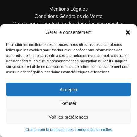
Mentions Légales
Conditions Générales de Vente
Charte pour la protection des données personnelles
Gérer le consentement
Pour offrir les meilleures expériences, nous utilisons des technologies
telles que les cookies pour stocker et/ou accéder aux informations des
appareils. Le fait de consentir à ces technologies nous permettra de traiter
des données telles que le comportement de navigation ou les ID uniques
© ALL RIGHTS RESERVED. URBAN COMICS POUR LES
sur ce site. Le fait de ne pas consentir ou de retirer son consentement peut
ÉDITIONS FRANÇAISES.
avoir un effet négatif sur certaines caractéristiques et fonctions.
Accepter
Refuser
Voir les préférences
Charte pour la protection des données personnelles