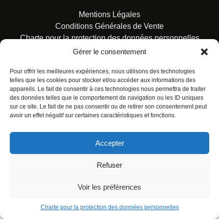
Mentions Légales
Conditions Générales de Vente
Charte pour la protection des données personnelles
Gérer le consentement
Pour offrir les meilleures expériences, nous utilisons des technologies
telles que les cookies pour stocker et/ou accéder aux informations des
appareils. Le fait de consentir à ces technologies nous permettra de traiter
des données telles que le comportement de navigation ou les ID uniques
© ALL RIGHTS RESERVED. URBAN COMICS POUR LES
sur ce site. Le fait de ne pas consentir ou de retirer son consentement peut
ÉDITIONS FRANÇAISES.
avoir un effet négatif sur certaines caractéristiques et fonctions.
Accepter
Refuser
Voir les préférences
Charte pour la protection des données personnelles