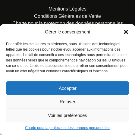
Mentions Légales
Conditions Générales de Vente
Charte pour la protection des données personnelles
Gérer le consentement
Pour offrir les meilleures expériences, nous utilisons des technologies
telles que les cookies pour stocker et/ou accéder aux informations des
appareils. Le fait de consentir à ces technologies nous permettra de traiter
des données telles que le comportement de navigation ou les ID uniques
© ALL RIGHTS RESERVED. URBAN COMICS POUR LES
sur ce site. Le fait de ne pas consentir ou de retirer son consentement peut
ÉDITIONS FRANÇAISES.
avoir un effet négatif sur certaines caractéristiques et fonctions.
Accepter
Refuser
Voir les préférences
Charte pour la protection des données personnelles