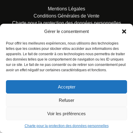
Mentions Légales
Conditions Générales de Vente
Charte pour la protection des données personnelles
Gérer le consentement
Pour offrir les meilleures expériences, nous utilisons des technologies
telles que les cookies pour stocker et/ou accéder aux informations des
appareils. Le fait de consentir à ces technologies nous permettra de traiter
des données telles que le comportement de navigation ou les ID uniques
© ALL RIGHTS RESERVED. URBAN COMICS POUR LES
sur ce site. Le fait de ne pas consentir ou de retirer son consentement peut
ÉDITIONS FRANÇAISES.
avoir un effet négatif sur certaines caractéristiques et fonctions.
Accepter
Refuser
Voir les préférences
Charte pour la protection des données personnelles