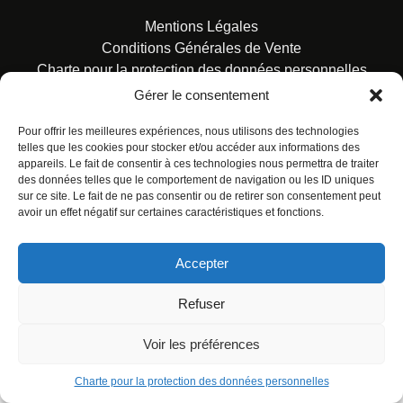
Mentions Légales
Conditions Générales de Vente
Charte pour la protection des données personnelles
Gérer le consentement
Pour offrir les meilleures expériences, nous utilisons des technologies
telles que les cookies pour stocker et/ou accéder aux informations des
appareils. Le fait de consentir à ces technologies nous permettra de traiter
des données telles que le comportement de navigation ou les ID uniques
© ALL RIGHTS RESERVED. URBAN COMICS POUR LES
sur ce site. Le fait de ne pas consentir ou de retirer son consentement peut
ÉDITIONS FRANÇAISES.
avoir un effet négatif sur certaines caractéristiques et fonctions.
Accepter
Refuser
Voir les préférences
Charte pour la protection des données personnelles