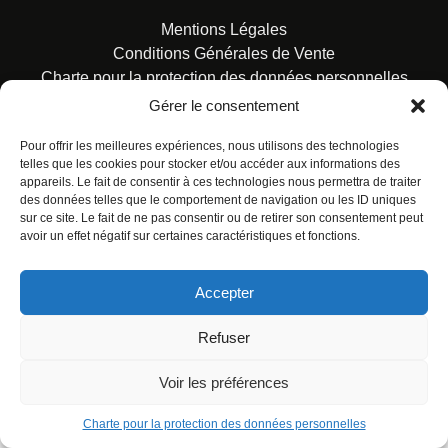
Mentions Légales
Conditions Générales de Vente
Charte pour la protection des données personnelles
Gérer le consentement
Pour offrir les meilleures expériences, nous utilisons des technologies
telles que les cookies pour stocker et/ou accéder aux informations des
appareils. Le fait de consentir à ces technologies nous permettra de traiter
des données telles que le comportement de navigation ou les ID uniques
© ALL RIGHTS RESERVED. URBAN COMICS POUR LES
sur ce site. Le fait de ne pas consentir ou de retirer son consentement peut
ÉDITIONS FRANÇAISES.
avoir un effet négatif sur certaines caractéristiques et fonctions.
Accepter
Refuser
Voir les préférences
Charte pour la protection des données personnelles