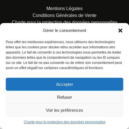
Mentions Légales
Conditions Générales de Vente
Charte pour la protection des données personnelles
Gérer le consentement
Pour offrir les meilleures expériences, nous utilisons des technologies
telles que les cookies pour stocker et/ou accéder aux informations des
appareils. Le fait de consentir à ces technologies nous permettra de traiter
des données telles que le comportement de navigation ou les ID uniques
© ALL RIGHTS RESERVED. URBAN COMICS POUR LES
sur ce site. Le fait de ne pas consentir ou de retirer son consentement peut
ÉDITIONS FRANÇAISES.
avoir un effet négatif sur certaines caractéristiques et fonctions.
Accepter
Refuser
Voir les préférences
Charte pour la protection des données personnelles