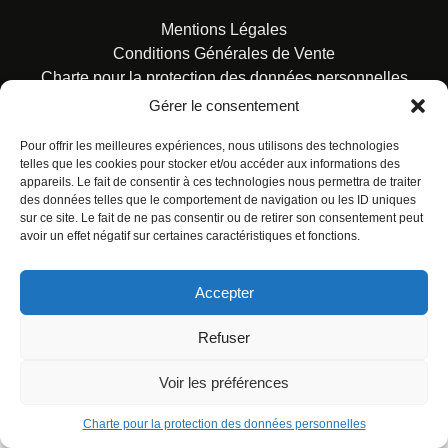
Mentions Légales
Conditions Générales de Vente
Charte pour la protection des données personnelles
Gérer le consentement
Pour offrir les meilleures expériences, nous utilisons des technologies
telles que les cookies pour stocker et/ou accéder aux informations des
appareils. Le fait de consentir à ces technologies nous permettra de traiter
des données telles que le comportement de navigation ou les ID uniques
© ALL RIGHTS RESERVED. URBAN COMICS POUR LES
sur ce site. Le fait de ne pas consentir ou de retirer son consentement peut
ÉDITIONS FRANÇAISES.
avoir un effet négatif sur certaines caractéristiques et fonctions.
Accepter
Refuser
Voir les préférences
Charte pour la protection des données personnelles