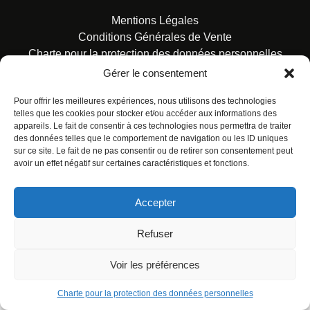
Mentions Légales
Conditions Générales de Vente
Charte pour la protection des données personnelles
Gérer le consentement
Pour offrir les meilleures expériences, nous utilisons des technologies
telles que les cookies pour stocker et/ou accéder aux informations des
appareils. Le fait de consentir à ces technologies nous permettra de traiter
des données telles que le comportement de navigation ou les ID uniques
© ALL RIGHTS RESERVED. URBAN COMICS POUR LES
sur ce site. Le fait de ne pas consentir ou de retirer son consentement peut
ÉDITIONS FRANÇAISES.
avoir un effet négatif sur certaines caractéristiques et fonctions.
Accepter
Refuser
Voir les préférences
Charte pour la protection des données personnelles