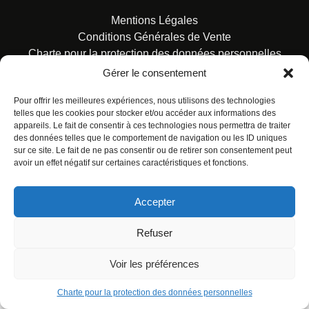
Mentions Légales
Conditions Générales de Vente
Charte pour la protection des données personnelles
Gérer le consentement
Pour offrir les meilleures expériences, nous utilisons des technologies
telles que les cookies pour stocker et/ou accéder aux informations des
appareils. Le fait de consentir à ces technologies nous permettra de traiter
des données telles que le comportement de navigation ou les ID uniques
© ALL RIGHTS RESERVED. URBAN COMICS POUR LES
sur ce site. Le fait de ne pas consentir ou de retirer son consentement peut
ÉDITIONS FRANÇAISES.
avoir un effet négatif sur certaines caractéristiques et fonctions.
Accepter
Refuser
Voir les préférences
Charte pour la protection des données personnelles