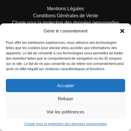
Mentions Légales
Conditions Générales de Vente
Charte pour la protection des données personnelles
Gérer le consentement
Pour offrir les meilleures expériences, nous utilisons des technologies
telles que les cookies pour stocker et/ou accéder aux informations des
appareils. Le fait de consentir à ces technologies nous permettra de traiter
des données telles que le comportement de navigation ou les ID uniques
© ALL RIGHTS RESERVED. URBAN COMICS POUR LES
sur ce site. Le fait de ne pas consentir ou de retirer son consentement peut
ÉDITIONS FRANÇAISES.
avoir un effet négatif sur certaines caractéristiques et fonctions.
Accepter
Refuser
Voir les préférences
Charte pour la protection des données personnelles