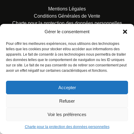
Mentions Légales
Conditions Générales de Vente
Charte pour la protection des données personnelles
Gérer le consentement
Pour offrir les meilleures expériences, nous utilisons des technologies
telles que les cookies pour stocker et/ou accéder aux informations des
appareils. Le fait de consentir à ces technologies nous permettra de traiter
des données telles que le comportement de navigation ou les ID uniques
© ALL RIGHTS RESERVED. URBAN COMICS POUR LES
sur ce site. Le fait de ne pas consentir ou de retirer son consentement peut
ÉDITIONS FRANÇAISES.
avoir un effet négatif sur certaines caractéristiques et fonctions.
Accepter
Refuser
Voir les préférences
Charte pour la protection des données personnelles