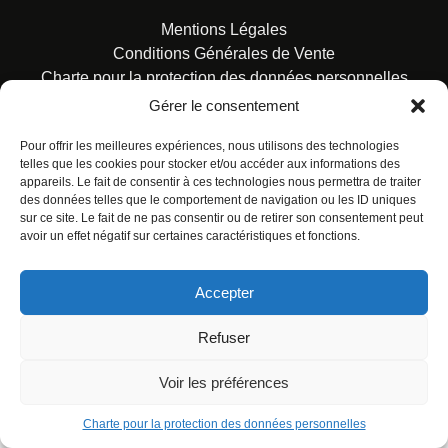
Mentions Légales
Conditions Générales de Vente
Charte pour la protection des données personnelles
Gérer le consentement
Pour offrir les meilleures expériences, nous utilisons des technologies
telles que les cookies pour stocker et/ou accéder aux informations des
appareils. Le fait de consentir à ces technologies nous permettra de traiter
des données telles que le comportement de navigation ou les ID uniques
© ALL RIGHTS RESERVED. URBAN COMICS POUR LES
sur ce site. Le fait de ne pas consentir ou de retirer son consentement peut
ÉDITIONS FRANÇAISES.
avoir un effet négatif sur certaines caractéristiques et fonctions.
Accepter
Refuser
Voir les préférences
Charte pour la protection des données personnelles