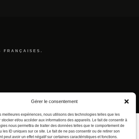
S FRANÇAISES.
Gérer le consentement
les meilleures expériences, nous utilisons des technologies telles que les
 stocker et/ou accéder aux informations des appareils. Le fait de consentir à
gies nous permettra de traiter des données telles que le comportement de
 les ID uniques sur ce site. Le fait de ne pas consentir ou de retirer son
 peut avoir un effet négatif sur certaines caractéristiques et fonctions.