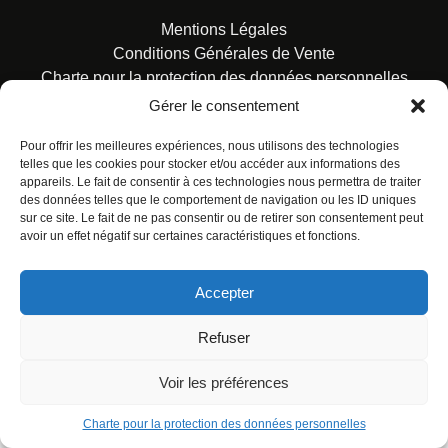
Mentions Légales
Conditions Générales de Vente
Charte pour la protection des données personnelles
Gérer le consentement
Pour offrir les meilleures expériences, nous utilisons des technologies
telles que les cookies pour stocker et/ou accéder aux informations des
appareils. Le fait de consentir à ces technologies nous permettra de traiter
des données telles que le comportement de navigation ou les ID uniques
© ALL RIGHTS RESERVED. URBAN COMICS POUR LES
sur ce site. Le fait de ne pas consentir ou de retirer son consentement peut
ÉDITIONS FRANÇAISES.
avoir un effet négatif sur certaines caractéristiques et fonctions.
Accepter
Refuser
Voir les préférences
Charte pour la protection des données personnelles