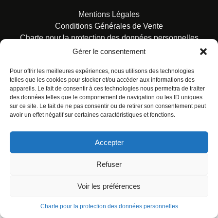
Mentions Légales
Conditions Générales de Vente
Charte pour la protection des données personnelles
Gérer le consentement
Pour offrir les meilleures expériences, nous utilisons des technologies
telles que les cookies pour stocker et/ou accéder aux informations des
appareils. Le fait de consentir à ces technologies nous permettra de traiter
des données telles que le comportement de navigation ou les ID uniques
© ALL RIGHTS RESERVED. URBAN COMICS POUR LES
sur ce site. Le fait de ne pas consentir ou de retirer son consentement peut
ÉDITIONS FRANÇAISES.
avoir un effet négatif sur certaines caractéristiques et fonctions.
Accepter
Refuser
Voir les préférences
Charte pour la protection des données personnelles