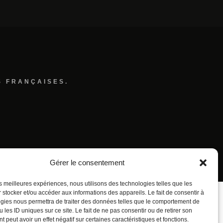
S FRANÇAISES.
Gérer le consentement
les meilleures expériences, nous utilisons des technologies telles que les
 stocker et/ou accéder aux informations des appareils. Le fait de consentir à
gies nous permettra de traiter des données telles que le comportement de
 les ID uniques sur ce site. Le fait de ne pas consentir ou de retirer son
 peut avoir un effet négatif sur certaines caractéristiques et fonctions.