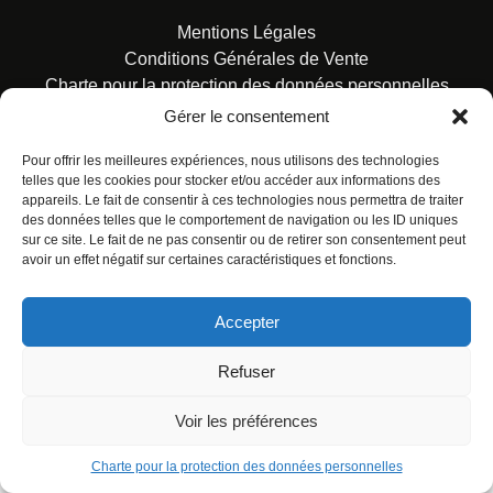
Mentions Légales
Conditions Générales de Vente
Charte pour la protection des données personnelles
Gérer le consentement
Pour offrir les meilleures expériences, nous utilisons des technologies
telles que les cookies pour stocker et/ou accéder aux informations des
appareils. Le fait de consentir à ces technologies nous permettra de traiter
des données telles que le comportement de navigation ou les ID uniques
© ALL RIGHTS RESERVED. URBAN COMICS POUR LES
sur ce site. Le fait de ne pas consentir ou de retirer son consentement peut
ÉDITIONS FRANÇAISES.
avoir un effet négatif sur certaines caractéristiques et fonctions.
Accepter
Refuser
Voir les préférences
Charte pour la protection des données personnelles