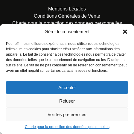
Mentions Légales
Conditions Générales de Vente
Charte pour la protection des données personnelles
Gérer le consentement
Pour offrir les meilleures expériences, nous utilisons des technologies
telles que les cookies pour stocker et/ou accéder aux informations des
appareils. Le fait de consentir à ces technologies nous permettra de traiter
des données telles que le comportement de navigation ou les ID uniques
© ALL RIGHTS RESERVED. URBAN COMICS POUR LES
sur ce site. Le fait de ne pas consentir ou de retirer son consentement peut
ÉDITIONS FRANÇAISES.
avoir un effet négatif sur certaines caractéristiques et fonctions.
Accepter
Refuser
Voir les préférences
Charte pour la protection des données personnelles