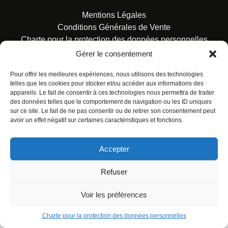
Mentions Légales
Conditions Générales de Vente
Charte pour la protection des données personnelles
Gérer le consentement
Pour offrir les meilleures expériences, nous utilisons des technologies
telles que les cookies pour stocker et/ou accéder aux informations des
appareils. Le fait de consentir à ces technologies nous permettra de traiter
des données telles que le comportement de navigation ou les ID uniques
© ALL RIGHTS RESERVED. URBAN COMICS POUR LES
sur ce site. Le fait de ne pas consentir ou de retirer son consentement peut
ÉDITIONS FRANÇAISES.
avoir un effet négatif sur certaines caractéristiques et fonctions.
Accepter
Refuser
Voir les préférences
Charte pour la protection des données personnelles