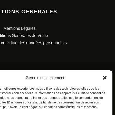
ITIONS GENERALES
Mentions Légales
itions Générales de Vente
 protection des données personnelles
Gérer le consentement
les meilleures expériences, nous utilisons des technologies telles que les
S FRANÇAISES.
 stocker et/ou accéder aux informations des appareils. Le fait de consentir à
gies nous permettra de traiter des données telles que le comportement de
 les ID uniques sur ce site. Le fait de ne pas consentir ou de retirer son
 peut avoir un effet négatif sur certaines caractéristiques et fonctions.