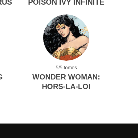
RUS
POISON IVY INFINITE
5/5 tomes
G
WONDER WOMAN:
HORS-LA-LOI