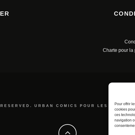
TER
COND
Cond
Charte pour la
Pour offrir 
 RESERVED. URBAN COMICS POUR LES ÉDITION
cookies pour
ces technolo
navigation ou
consentement