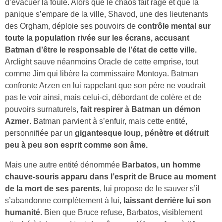
d’évacuer la foule. Alors que le chaos fait rage et que la
panique s’empare de la ville, Shavod, une des lieutenants
des Orgham, déploie ses pouvoirs de
contrôle mental sur
toute la population rivée sur les écrans, accusant
Batman d’être le responsable de l’état de cette ville.
Arclight sauve néanmoins Oracle de cette emprise, tout
comme Jim qui libère la commissaire Montoya. Batman
confronte Arzen en lui rappelant que son père ne voudrait
pas le voir ainsi, mais celui-ci, débordant de colère et de
pouvoirs surnaturels,
fait respirer à Batman un démon
Azmer
. Batman parvient à s’enfuir, mais cette entité,
personnifiée par un
gigantesque loup, pénètre et détruit
peu à peu son esprit comme son âme.
Mais une autre entité dénommée
Barbatos, un homme
chauve-souris apparu dans l’esprit de Bruce au moment
de la mort de ses parents
, lui propose de le sauver s’il
s’abandonne complètement à lui,
laissant derrière lui son
humanité
. Bien que Bruce refuse, Barbatos, visiblement