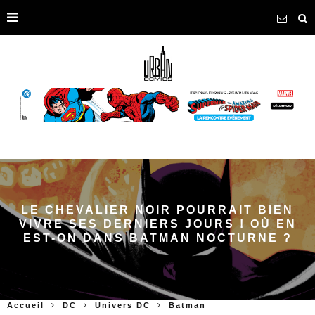
LE CHEVALIER NOIR POURRAIT BIEN
VIVRE SES DERNIERS JOURS ! OÙ EN
EST-ON DANS BATMAN NOCTURNE ?
Accueil
DC
Univers DC
Batman