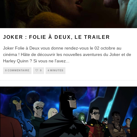
JOKER : FOLIE À DEUX, LE TRAILER
Joker Folie à Deux vous donne rendez-vous le 02 octobre au
cinéma ! Hâte de découvrir les nouvelles aventures du Joker et de
Harley Quinn ? Si vous ne l'avez
...
0 COMMENTAIRE
0
4 MINUTES