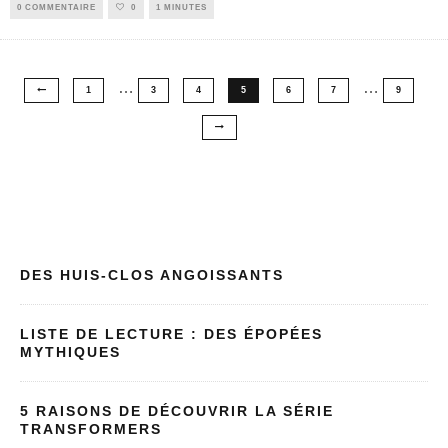
0 COMMENTAIRE
0
1 MINUTES
…
…
1
3
4
5
6
7
9
DES HUIS-CLOS ANGOISSANTS
LISTE DE LECTURE : DES ÉPOPÉES
MYTHIQUES
5 RAISONS DE DÉCOUVRIR LA SÉRIE
TRANSFORMERS