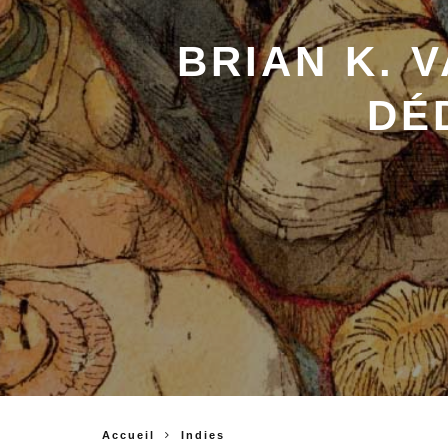
BRIAN K. 
DÉ
Accueil
Indies