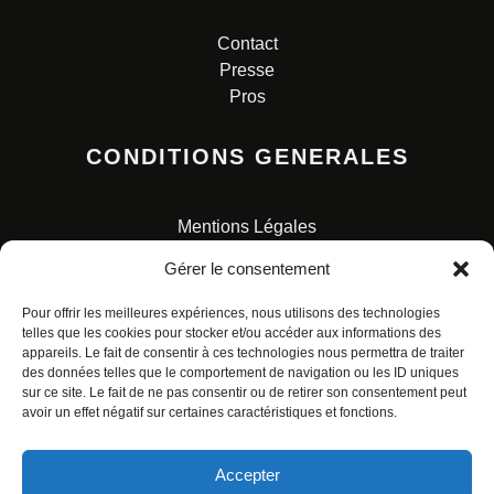
Contact
Presse
Pros
CONDITIONS GENERALES
Mentions Légales
Conditions Générales de Vente
Gérer le consentement
Charte pour la protection des données personnelles
Pour offrir les meilleures expériences, nous utilisons des technologies
telles que les cookies pour stocker et/ou accéder aux informations des
appareils. Le fait de consentir à ces technologies nous permettra de traiter
des données telles que le comportement de navigation ou les ID uniques
sur ce site. Le fait de ne pas consentir ou de retirer son consentement peut
avoir un effet négatif sur certaines caractéristiques et fonctions.
© ALL RIGHTS RESERVED. URBAN COMICS POUR LES
ÉDITIONS FRANÇAISES.
Accepter