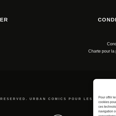
TER
COND
Cond
Charte pour la
Pour offrir 
 RESERVED. URBAN COMICS POUR LES ÉDITION
cookies pour
ces technolo
navigation ou