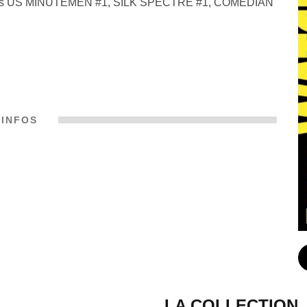
sodes US MINUTEMEN #1, SILK SPECTRE #1, COMEDIAN
INFOS
LA COLLECTION