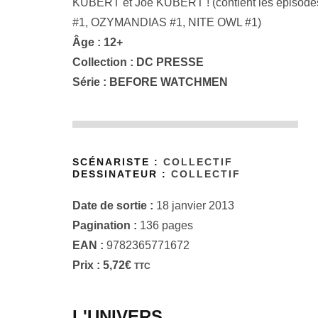
KUBERT et Joe KUBERT ! (contient les épi
#1, OZYMANDIAS #1, NITE OWL #1)
Âge : 12+
Collection :
DC PRESSE
Série :
BEFORE WATCHMEN
SCÉNARISTE :
COLLECTIF
DESSINATEUR :
COLLECTIF
Date de sortie :
18 janvier 2013
Pagination :
136 pages
EAN :
9782365771672
Prix :
5,72
€
TTC
L'UNIVERS