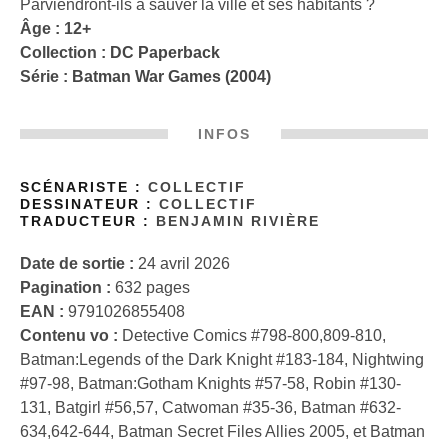
Parviendront-ils à sauver la ville et ses habitants ?
Âge : 12+
Collection :
DC Paperback
Série :
Batman War Games (2004)
INFOS
SCÉNARISTE :
COLLECTIF
DESSINATEUR :
COLLECTIF
TRADUCTEUR :
BENJAMIN RIVIÈRE
Date de sortie :
24 avril 2026
Pagination :
632 pages
EAN :
9791026855408
Contenu vo :
Detective Comics #798-800,809-810,
Batman:Legends of the Dark Knight #183-184, Nightwing
#97-98, Batman:Gotham Knights #57-58, Robin #130-
131, Batgirl #56,57, Catwoman #35-36, Batman #632-
634,642-644, Batman Secret Files Allies 2005, et Batman