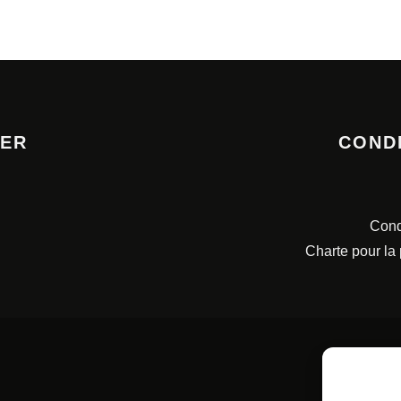
TER
COND
Cond
Charte pour la