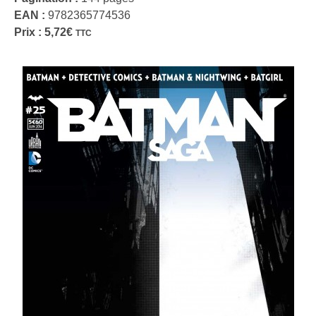
EAN :
9782365774536
Prix :
5,72
€
TTC