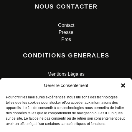
NOUS CONTACTER
Contact
Presse
Pros
CONDITIONS GENERALES
Mentions Légales
Conditions Générales de Vente
Gérer le consentement
Charte pour la protection des données personnelles
Pour offrir les meilleures expériences, nous utilisons des technologies
telles que les cookies pour stocker et/ou accéder aux informations des
appareils. Le fait de consentir à ces technologies nous permettra de traiter
des données telles que le comportement de navigation ou les ID uniques
sur ce site. Le fait de ne pas consentir ou de retirer son consentement peut
avoir un effet négatif sur certaines caractéristiques et fonctions.
© ALL RIGHTS RESERVED. URBAN COMICS POUR LES
ÉDITIONS FRANÇAISES.