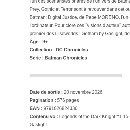
l'un des scénaristes phares de l'univers de Batman
Prey, Gothic et Terror sont à retrouver dans cet 
Batman: Digital Justice, de Pepe MORENO, l'un d
l'ordinateur. Pour clore ces "visions d'auteur" aut
premier des Elseworlds : Gotham by Gaslight,
Âge : 9+
Collection :
DC Chronicles
Série :
Batman Chronicles
Date de sortie :
20 novembre 2026
Pagination :
576 pages
EAN :
9791026824336
Contenu vo :
Legends of the Dark Knight #1-15 +
Gaslight