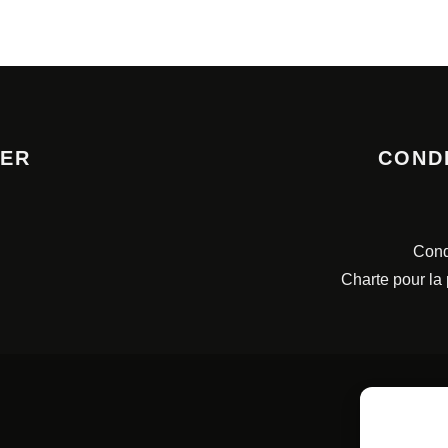
TER
COND
Cond
Charte pour la