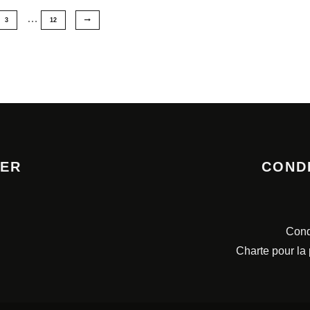
…
3
12
TER
COND
Cond
Charte pour la