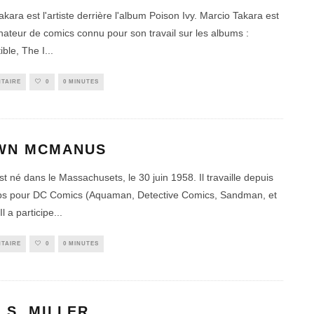
kara est l'artiste derrière l'album Poison Ivy. Marcio Takara est
nateur de comics connu pour son travail sur les albums :
ible, The I
...
TAIRE
0
0 MINUTES
WN MCMANUS
t né dans le Massachusets, le 30 juin 1958. Il travaille depuis
ps pour DC Comics (Aquaman, Detective Comics, Sandman, et
Il a participe
...
TAIRE
0
0 MINUTES
 S. MILLER