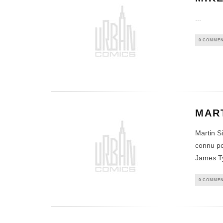
...
0 COMMEN
MAR
Martin S
connu po
James Ty
0 COMMEN