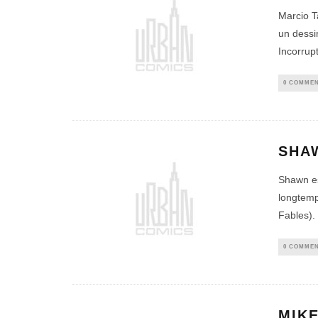
Marcio Ta
un dessi
Incorrupt
0 COMMEN
SHA
Shawn es
longtem
Fables). 
0 COMMEN
MIKE