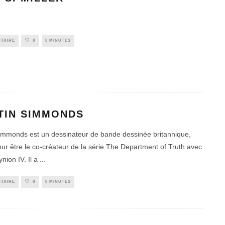
TAIRE
0
0 MINUTES
TIN SIMMONDS
immonds est un dessinateur de bande dessinée britannique,
ur être le co-créateur de la série The Department of Truth avec
nion IV. Il a
...
TAIRE
0
0 MINUTES