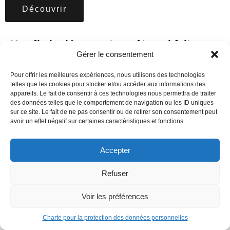
Découvrir
Une île isolée, une tempête qui fait rage,
Gérer le consentement
une hache maudite et aucun moyen de
s’échapper.
Pour offrir les meilleures expériences, nous utilisons des technologies
telles que les cookies pour stocker et/ou accéder aux informations des
appareils. Le fait de consentir à ces technologies nous permettra de traiter
des données telles que le comportement de navigation ou les ID uniques
sur ce site. Le fait de ne pas consentir ou de retirer son consentement peut
avoir un effet négatif sur certaines caractéristiques et fonctions.
Accepter
Refuser
Voir les préférences
Charte pour la protection des données personnelles