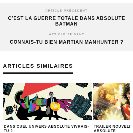
ARTICLE PRÉCÉDENT
C’EST LA GUERRE TOTALE DANS ABSOLUTE
BATMAN
ARTICLE SUIVANT
CONNAIS-TU BIEN MARTIAN MANHUNTER ?
ARTICLES SIMILAIRES
TE VIVRAIS-
TRAILER NOUVELLES SÉRIES DC
6 MOM
ABSOLUTE
ABSO