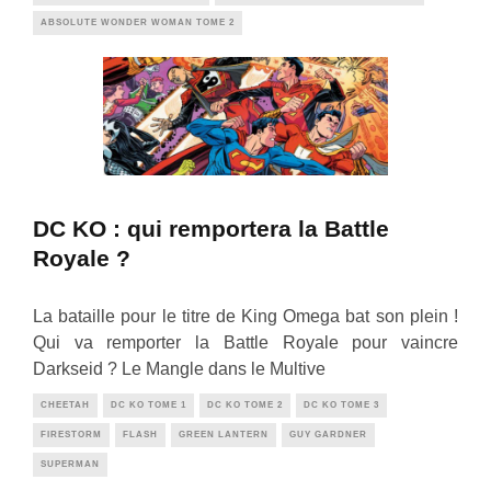
ABSOLUTE WONDER WOMAN TOME 2
DC KO : qui remportera la Battle
Royale ?
La bataille pour le titre de King Omega bat son plein !
Qui va remporter la Battle Royale pour vaincre
Darkseid ? Le Mangle dans le Multive
CHEETAH
DC KO TOME 1
DC KO TOME 2
DC KO TOME 3
FIRESTORM
FLASH
GREEN LANTERN
GUY GARDNER
SUPERMAN