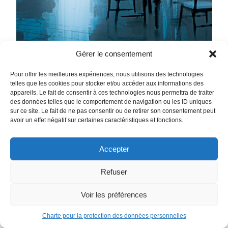
Gérer le consentement
Pour offrir les meilleures expériences, nous utilisons des technologies
telles que les cookies pour stocker et/ou accéder aux informations des
appareils. Le fait de consentir à ces technologies nous permettra de traiter
des données telles que le comportement de navigation ou les ID uniques
sur ce site. Le fait de ne pas consentir ou de retirer son consentement peut
avoir un effet négatif sur certaines caractéristiques et fonctions.
The Nice House by the Sea Tome 1
Accepter
Aucun des douze convives de cette belle demeure en bord
de Méditerranée ne connaissait Max. Elle connaissait
Refuser
pourtant chacun d’entre eux. Experts dans leur domaine,
géants de l’industrie et du savoir moderne, chacun d’entre
Voir les préférences
eux est l’excellence personnifiée. Pour échapper à la fin du
Charte pour la protection des données personnelles
monde et incarner l’avenir de l’Humanité, tous ont accepté