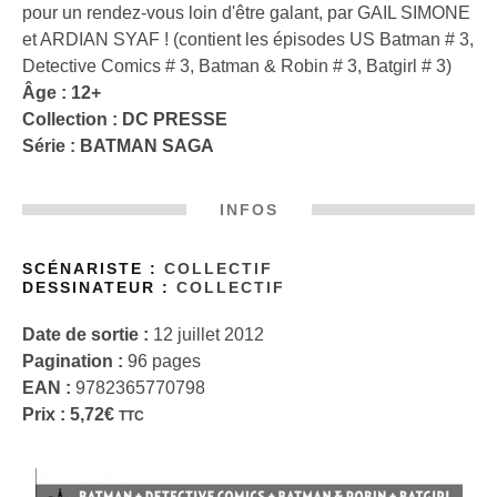
pour un rendez-vous loin d'être galant, par GAIL SIMONE
et ARDIAN SYAF ! (contient les épisodes US Batman # 3,
Detective Comics # 3, Batman & Robin # 3, Batgirl # 3)
Âge : 12+
Collection :
DC PRESSE
Série :
BATMAN SAGA
INFOS
SCÉNARISTE :
COLLECTIF
DESSINATEUR :
COLLECTIF
Date de sortie :
12 juillet 2012
Pagination :
96 pages
EAN :
9782365770798
Prix :
5,72
€
TTC