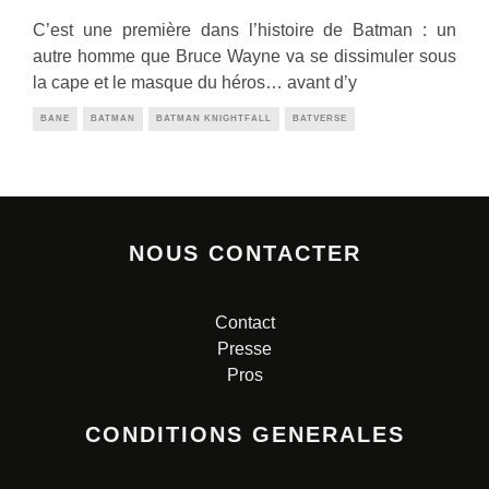
C’est une première dans l’histoire de Batman : un
autre homme que Bruce Wayne va se dissimuler sous
la cape et le masque du héros… avant d’y
BANE
BATMAN
BATMAN KNIGHTFALL
BATVERSE
NOUS CONTACTER
Contact
Presse
Pros
CONDITIONS GENERALES