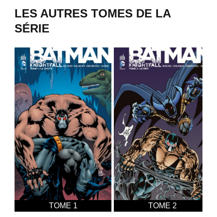
LES AUTRES TOMES DE LA
SÉRIE
E 1
TOME 2
TOME 3