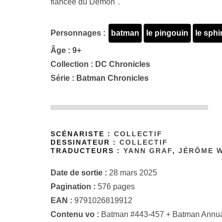
fiancée du Démon".
Personnages :
batman
le pingouin
le sphi
Âge : 9+
Collection :
DC Chronicles
Série :
Batman Chronicles
SCÉNARISTE :
COLLECTIF
DESSINATEUR :
COLLECTIF
TRADUCTEURS :
YANN GRAF
,
JÉRÔME 
Date de sortie :
28 mars 2025
Pagination :
576 pages
EAN :
9791026819912
Contenu vo :
Batman #443-457 + Batman Annual #