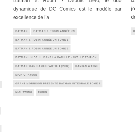
B
Batman et Robin ? Depuis 1940, le duo
j
dynamique de DC Comics est le modèle par
d
excellence de l'a
BATMAN
BATMAN & ROBIN ANNÉE UN
BATMAN & ROBIN ANNÉE UN TOME 1
BATMAN & ROBIN ANNÉE UN TOME 2
BATMAN UN DEUIL DANS LA FAMILLE - NVELLE ÉDITION
BATMAN WAR GAMES PARTIE 1 (2004)
DAMIAN WAYNE
DICK GRAYSON
GRANT MORRISON PRÉSENTE BATMAN INTEGRALE TOME 1
NIGHTWING
ROBIN