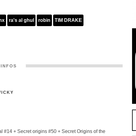
nx
ra's al ghul
robin
TIM DRAKE
INFOS
WICKY
14 + Secret origins #50 + Secret Origins of the