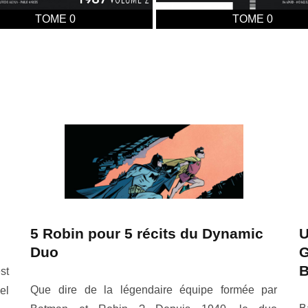
TOME 0
TOME 0
5 Robin pour 5 récits du Dynamic
U
Duo
G
B
st
Que dire de la légendaire équipe formée par
el