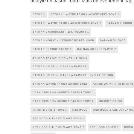
acolyte en Jason Todd ! Mais un évènement trag
BATMAN
BATMAN : WAYNE FAMILY ADVENTURES TOME 1
BATMAN : WAYNE FAMILY ADVENTURES TOME 2
BATMAN & ROBIN
BATMAN CHRONICLES - 1987 VOLUME 1
BATMAN NOMAD - L'ÉNIGME DE RED HOOD
BATMAN SILENCE
BATMAN SILENCE PARTIE 1
BATMAN SILENCE PARTIE 2
BATMAN THE DARK KNIGHT RETURNS
BATMAN UN DEUIL DANS LA FAMILLE
BATMAN UN DEUIL DANS LA FAMILLE - NVELLE ÉDITION
BATMAN WAYNE FAMILY ADVENTURES
CRISIS ON INFINITE EARTHS
DARK CRISIS ON INFINITE EARTHS TOME 1
DARK CRISIS ON INFINITE EARTHS TOME 2
INFINITE CRISIS
INFINITE CRISIS TOME 1
RED HOOD
RED HOOD & LES OUTLAWS
RED HOOD & THE OUTLAWS TOME 1
RED HOOD & THE OUTLAWS TOME 2
RED HOOD SOURIEZ
ROBIN