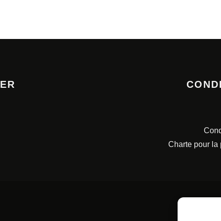
TER
COND
Cond
Charte pour la