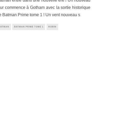
atman entre dans une nouvelle ère ! Un nouveau
our commence à Gotham avec la sortie historique
e Batman Prime tome 1 ! Un vent nouveau s
BATMAN
BATMAN PRIME TOME 1
ROBIN